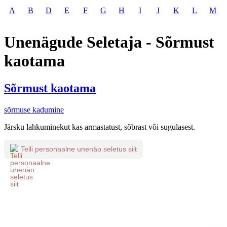
A
B
D
E
F
G
H
I
J
K
L
M
Unenägude Seletaja - Sõrmust
kaotama
Sõrmust kaotama
sõrmuse kadumine
Järsku lahkuminekut kas armastatust, sõbrast või sugulasest.
Telli personaalne unenäo seletus siit