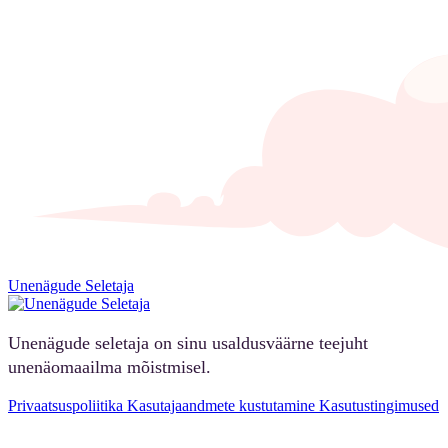
Unenägude Seletaja
Unenägude seletaja on sinu usaldusväärne teejuht
unenäomaailma mõistmisel.
Privaatsuspoliitika
Kasutajaandmete kustutamine
Kasutustingimused