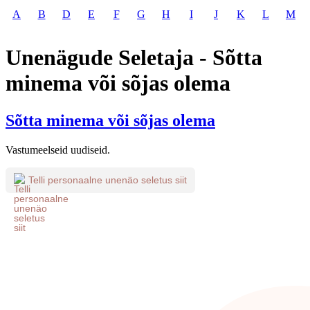
A
B
D
E
F
G
H
I
J
K
L
M
Unenägude Seletaja - Sõtta
minema või sõjas olema
Sõtta minema või sõjas olema
Vastumeelseid uudiseid.
Telli personaalne unenäo seletus siit