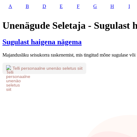
A
B
D
E
F
G
H
I
Unenägude Seletaja - Sugulast
Sugulast haigena nägema
Majandusliku seisukorra raskenemist, mis tingitud mõne sugulase või t
Telli personaalne unenäo seletus siit