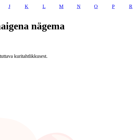
J
K
L
M
N
O
P
R
 haigena nägema
uttava kuritahtlikkusest.