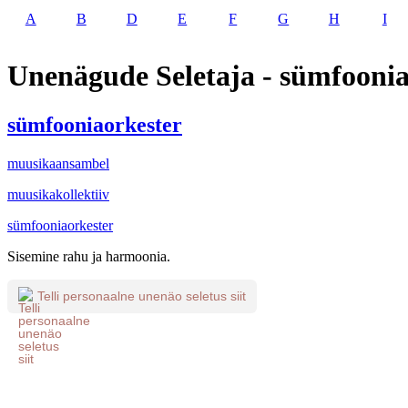
A
B
D
E
F
G
H
I
Unenägude Seletaja - sümfoonia
sümfooniaorkester
muusikaansambel
muusikakollektiiv
sümfooniaorkester
Sisemine rahu ja harmoonia.
Telli personaalne unenäo seletus siit