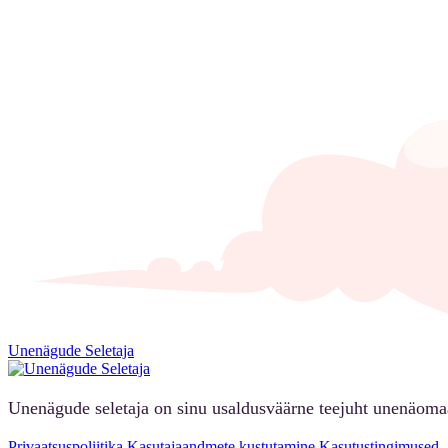
Unenägude Seletaja
Unenägude seletaja on sinu usaldusväärne teejuht unenäoma
Privaatsuspoliitika
Kasutajaandmete kustutamine
Kasutustingimused