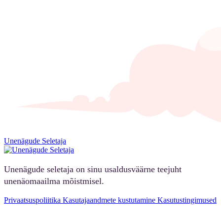
Unenägude Seletaja
Unenägude seletaja on sinu usaldusväärne teejuht
unenäomaailma mõistmisel.
Privaatsuspoliitika
Kasutajaandmete kustutamine
Kasutustingimused