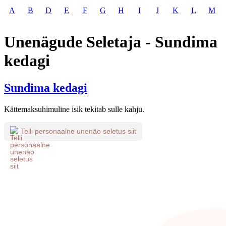
A
B
D
E
F
G
H
I
J
K
L
M
Unenägude Seletaja - Sundima
kedagi
Sundima kedagi
Kättemaksuhimuline isik tekitab sulle kahju.
Telli personaalne unenäo seletus siit