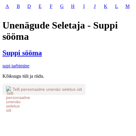
A
B
D
E
F
G
H
I
J
K
L
M
Unenägude Seletaja - Suppi
sööma
Suppi sööma
supi tarbimine
Kõiksugu tüli ja riidu.
Telli personaalne unenäo seletus siit