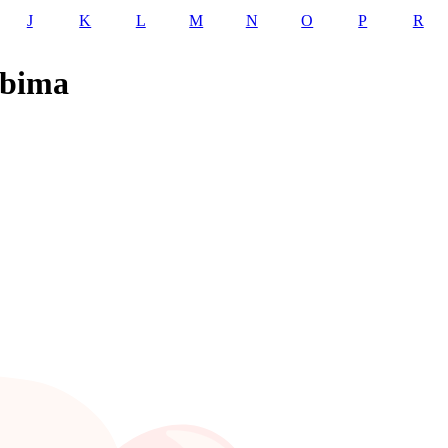
J
K
L
M
N
O
P
R
ibima