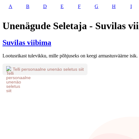
A
B
D
E
F
G
H
I
Unenägude Seletaja - Suvilas vi
Suvilas viibima
Lootusrikast tulevikku, mille põhjuseks on keegi armastusväärne isik.
Telli personaalne unenäo seletus siit