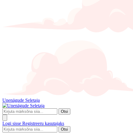
Unenägude Seletaja
Otsi
Logi sisse
Registreeru kasutajaks
Otsi