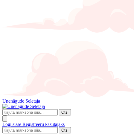
Unenägude Seletaja
Otsi
Logi sisse
Registreeru kasutajaks
Otsi