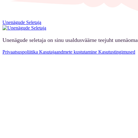
Unenägude Seletaja
Unenägude seletaja on sinu usaldusväärne teejuht unenäoma
Privaatsuspoliitika
Kasutajaandmete kustutamine
Kasutustingimused