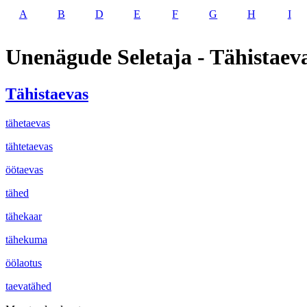
A
B
D
E
F
G
H
I
Unenägude Seletaja - Tähistaev
Tähistaevas
tähetaevas
tähtetaevas
öötaevas
tähed
tähekaar
tähekuma
öölaotus
taevatähed