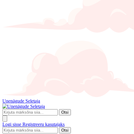
Unenägude Seletaja
Otsi
Logi sisse
Registreeru kasutajaks
Otsi