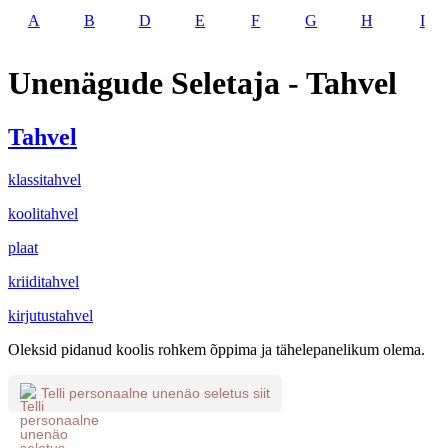
A
B
D
E
F
G
H
I
Unenägude Seletaja - Tahvel
Tahvel
klassitahvel
koolitahvel
plaat
kriiditahvel
kirjutustahvel
Oleksid pidanud koolis rohkem õppima ja tähelepanelikum olema.
Telli personaalne unenäo seletus siit