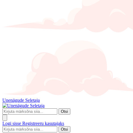
Unenägude Seletaja
Otsi
Logi sisse
Registreeru kasutajaks
Otsi