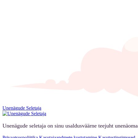
Unenägude Seletaja
Unenägude seletaja on sinu usaldusväärne teejuht unenäoma
Privaatsuspoliitika
Kasutajaandmete kustutamine
Kasutustingimused