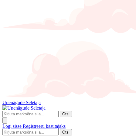
Unenägude Seletaja
Otsi
Logi sisse
Registreeru kasutajaks
Otsi