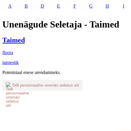
A
B
D
E
F
G
H
I
Unenägude Seletaja - Taimed
Taimed
floora
taimestik
Potentsiaal enese arendamiseks.
Telli personaalne unenäo seletus siit