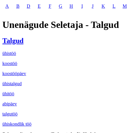
A
B
D
E
F
G
H
I
J
K
L
M
Unenägude Seletaja - Talgud
Talgud
ühistöö
koostöö
koostööpäev
ühistalgud
ühitöö
abipäev
talgutöö
ühiskondlik töö