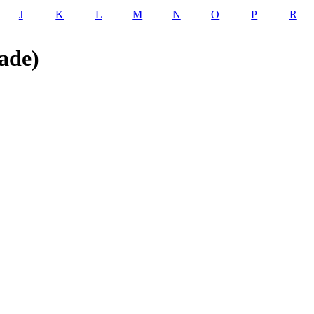
J
K
L
M
N
O
P
R
ade)