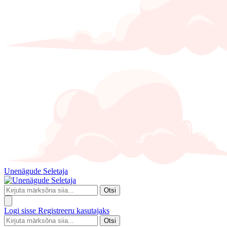
Unenägude Seletaja
Otsi
Logi sisse
Registreeru kasutajaks
Otsi