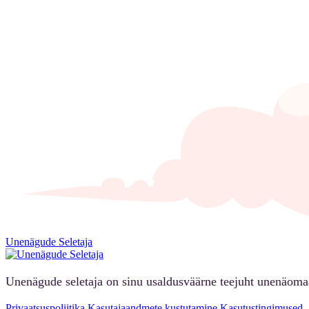
Unenägude Seletaja
Unenägude seletaja on sinu usaldusväärne teejuht unenäoma
Privaatsuspoliitika
Kasutajaandmete kustutamine
Kasutustingimused