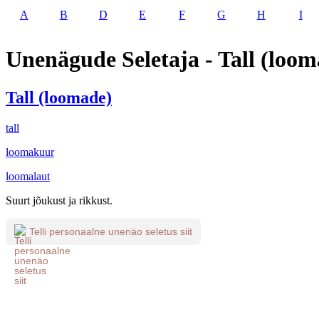
A
B
D
E
F
G
H
I
Unenägude Seletaja - Tall (loom
Tall (loomade)
tall
loomakuur
loomalaut
Suurt jõukust ja rikkust.
Telli personaalne unenäo seletus siit