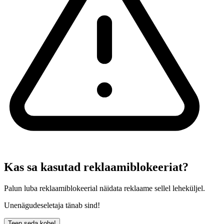
Kas sa kasutad reklaamiblokeeriat?
Palun luba reklaamiblokeerial näidata reklaame sellel leheküljel.
Unenägudeseletaja tänab sind!
Teen seda kohe!