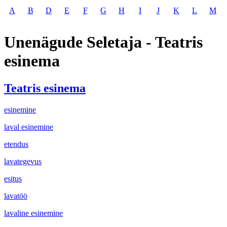
A
B
D
E
F
G
H
I
J
K
L
M
Unenägude Seletaja - Teatris
esinema
Teatris esinema
esinemine
laval esinemine
etendus
lavategevus
esitus
lavatöö
lavaline esinemine