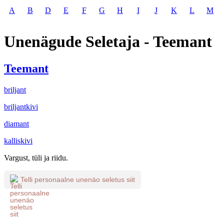
A
B
D
E
F
G
H
I
J
K
L
M
Unenägude Seletaja - Teemant
Teemant
briljant
briljantkivi
diamant
kalliskivi
Vargust, tüli ja riidu.
Telli personaalne unenäo seletus siit