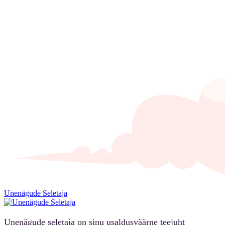
Unenägude Seletaja
Unenägude seletaja on sinu usaldusväärne teejuht