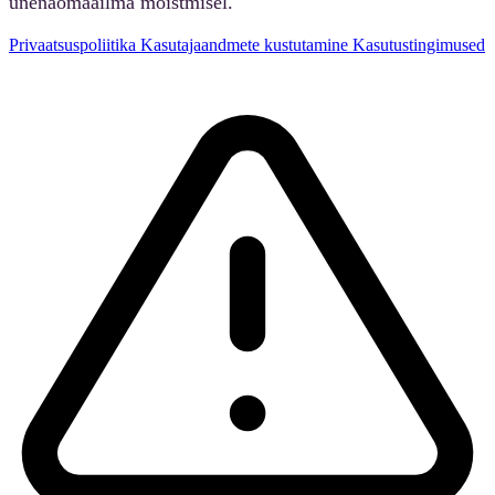
unenäomaailma mõistmisel.
Privaatsuspoliitika
Kasutajaandmete kustutamine
Kasutustingimused