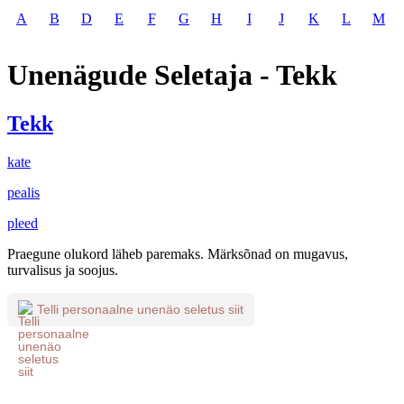
A
B
D
E
F
G
H
I
J
K
L
M
Unenägude Seletaja - Tekk
Tekk
kate
pealis
pleed
Praegune olukord läheb paremaks. Märksõnad on mugavus,
turvalisus ja soojus.
Telli personaalne unenäo seletus siit