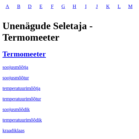
A
B
D
E
F
G
H
I
J
K
L
M
Unenägude Seletaja -
Termomeeter
Termomeeter
soojusmõõtja
soojusmõõtur
temperatuurimõõtja
temperatuurimõõtur
soojusmõõdik
temperatuurimõõdik
kraadiklaas