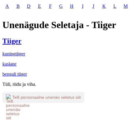
A
B
D
E
F
G
H
I
J
K
L
M
Unenägude Seletaja - Tiiger
Tiiger
kuningtiiger
kaslane
bengali tiiger
Tüli, riidu ja viha.
Telli personaalne unenäo seletus siit