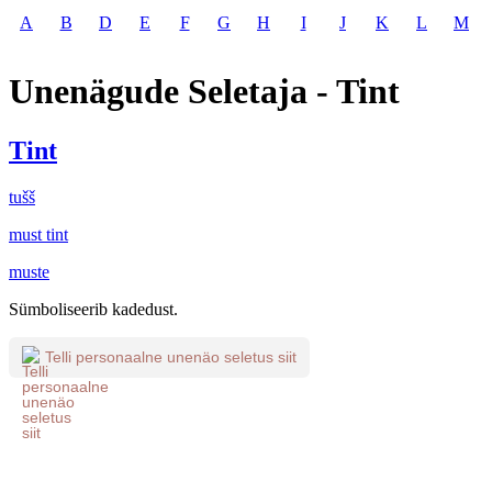
A
B
D
E
F
G
H
I
J
K
L
M
Unenägude Seletaja - Tint
Tint
tušš
must tint
muste
Sümboliseerib kadedust.
Telli personaalne unenäo seletus siit