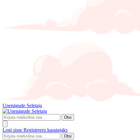
Unenägude Seletaja
Otsi
Logi sisse
Registreeru kasutajaks
Otsi