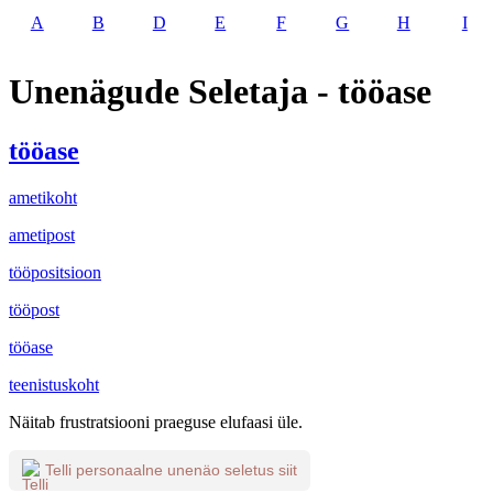
A
B
D
E
F
G
H
I
Unenägude Seletaja - tööase
tööase
ametikoht
ametipost
tööpositsioon
tööpost
tööase
teenistuskoht
Näitab frustratsiooni praeguse elufaasi üle.
Telli personaalne unenäo seletus siit