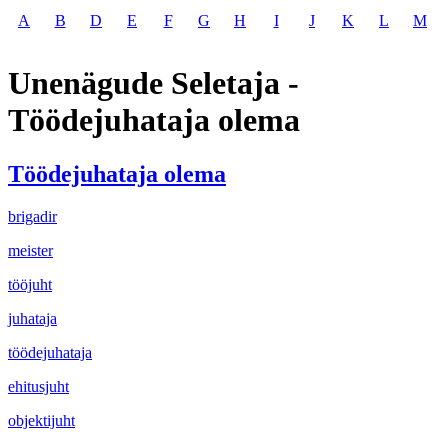
A
B
D
E
F
G
H
I
J
K
L
M
Unenägude Seletaja -
Töödejuhataja olema
Töödejuhataja olema
brigadir
meister
tööjuht
juhataja
töödejuhataja
ehitusjuht
objektijuht