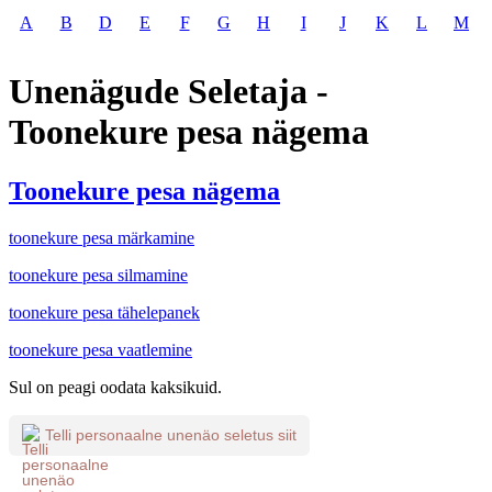
A
B
D
E
F
G
H
I
J
K
L
M
Unenägude Seletaja -
Toonekure pesa nägema
Toonekure pesa nägema
toonekure pesa märkamine
toonekure pesa silmamine
toonekure pesa tähelepanek
toonekure pesa vaatlemine
Sul on peagi oodata kaksikuid.
Telli personaalne unenäo seletus siit