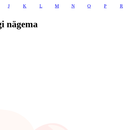
J
K
L
M
N
O
P
R
gi nägema