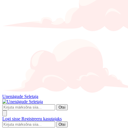
Unenägude Seletaja
Otsi
Logi sisse
Registreeru kasutajaks
Otsi