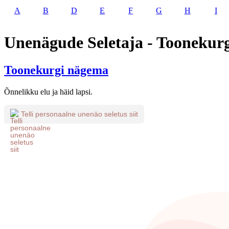
A
B
D
E
F
G
H
I
Unenägude Seletaja - Toonekur
Toonekurgi nägema
Õnnelikku elu ja häid lapsi.
Telli personaalne unenäo seletus siit