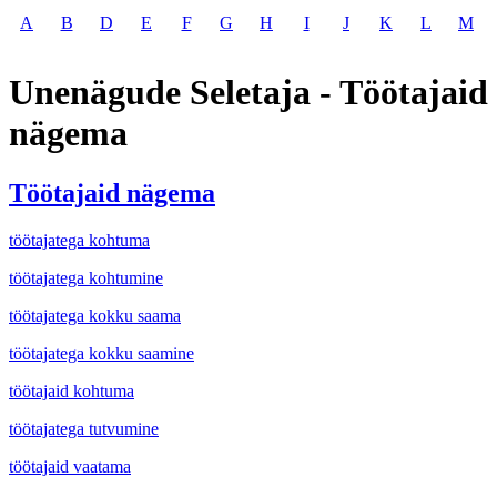
A
B
D
E
F
G
H
I
J
K
L
M
Unenägude Seletaja - Töötajaid
nägema
Töötajaid nägema
töötajatega kohtuma
töötajatega kohtumine
töötajatega kokku saama
töötajatega kokku saamine
töötajaid kohtuma
töötajatega tutvumine
töötajaid vaatama