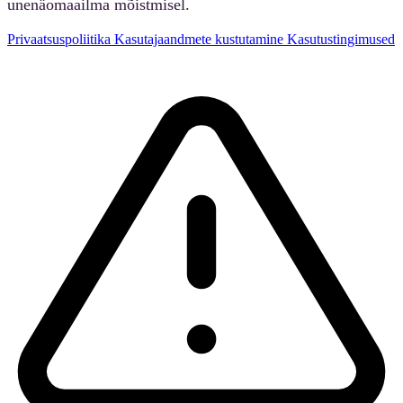
unenäomaailma mõistmisel.
Privaatsuspoliitika
Kasutajaandmete kustutamine
Kasutustingimused