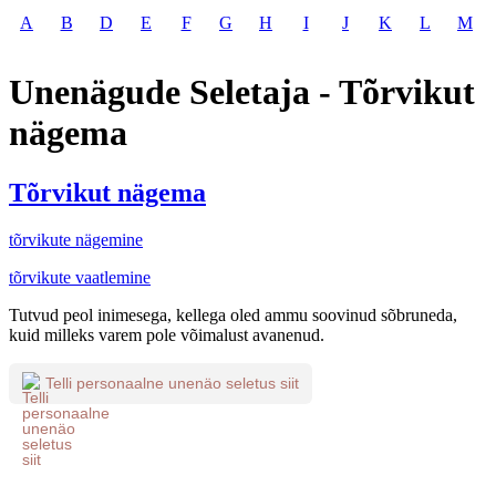
A
B
D
E
F
G
H
I
J
K
L
M
Unenägude Seletaja - Tõrvikut
nägema
Tõrvikut nägema
tõrvikute nägemine
tõrvikute vaatlemine
Tutvud peol inimesega, kellega oled ammu soovinud sõbruneda,
kuid milleks varem pole võimalust avanenud.
Telli personaalne unenäo seletus siit