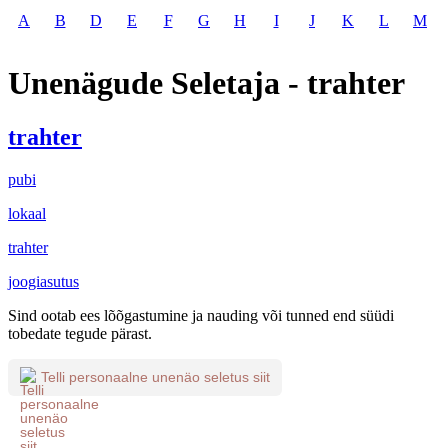
A
B
D
E
F
G
H
I
J
K
L
M
Unenägude Seletaja - trahter
trahter
pubi
lokaal
trahter
joogiasutus
Sind ootab ees lõõgastumine ja nauding või tunned end süüdi
tobedate tegude pärast.
Telli personaalne unenäo seletus siit