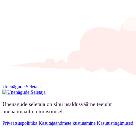
Unenägude Seletaja
Unenägude seletaja on sinu usaldusväärne teejuht
unenäomaailma mõistmisel.
Privaatsuspoliitika
Kasutajaandmete kustutamine
Kasutustingimused