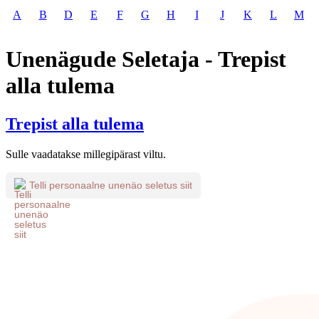
A
B
D
E
F
G
H
I
J
K
L
M
Unenägude Seletaja - Trepist
alla tulema
Trepist alla tulema
Sulle vaadatakse millegipärast viltu.
Telli personaalne unenäo seletus siit