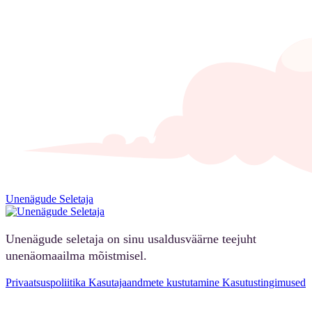
Unenägude Seletaja
Unenägude seletaja on sinu usaldusväärne teejuht
unenäomaailma mõistmisel.
Privaatsuspoliitika
Kasutajaandmete kustutamine
Kasutustingimused