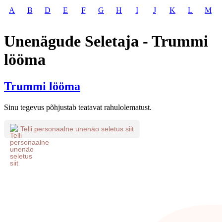
A
B
D
E
F
G
H
I
J
K
L
M
Unenägude Seletaja - Trummi
lööma
Trummi lööma
Sinu tegevus põhjustab teatavat rahulolematust.
Telli personaalne unenäo seletus siit