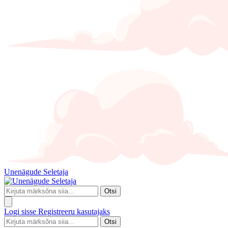
Unenägude Seletaja
Otsi
Logi sisse
Registreeru kasutajaks
Otsi