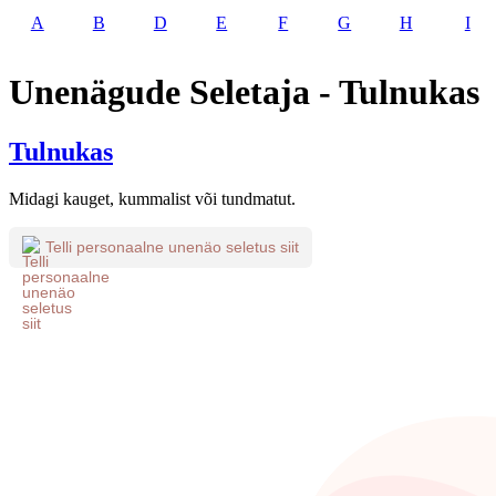
A
B
D
E
F
G
H
I
Unenägude Seletaja - Tulnukas
Tulnukas
Midagi kauget, kummalist või tundmatut.
Telli personaalne unenäo seletus siit