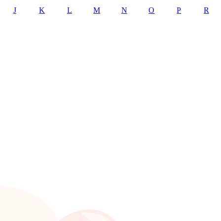
J
K
L
M
N
O
P
R