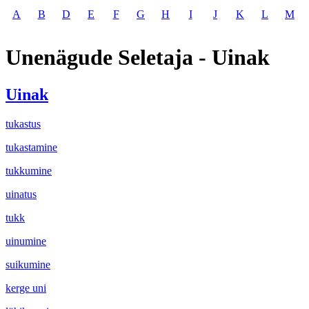
A
B
D
E
F
G
H
I
J
K
L
M
Unenägude Seletaja - Uinak
Uinak
tukastus
tukastamine
tukkumine
uinatus
tukk
uinumine
suikumine
kerge uni