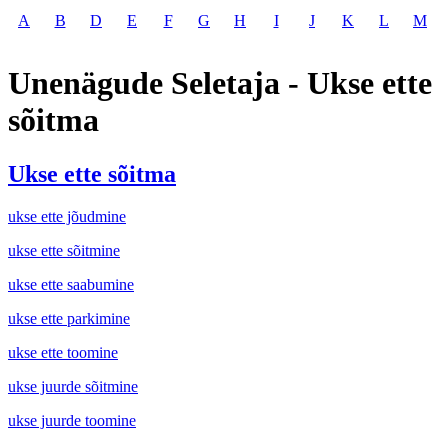
A
B
D
E
F
G
H
I
J
K
L
M
Unenägude Seletaja - Ukse ette
sõitma
Ukse ette sõitma
ukse ette jõudmine
ukse ette sõitmine
ukse ette saabumine
ukse ette parkimine
ukse ette toomine
ukse juurde sõitmine
ukse juurde toomine