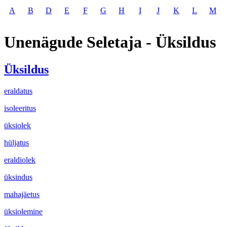
A
B
D
E
F
G
H
I
J
K
L
M
Unenägude Seletaja - Üksildus
Üksildus
eraldatus
isoleeritus
üksiolek
hüljatus
eraldiolek
üksindus
mahajäetus
üksiolemine