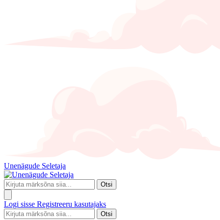
Unenägude Seletaja
Otsi
Logi sisse
Registreeru kasutajaks
Otsi