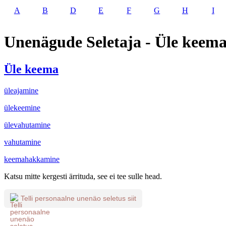
A
B
D
E
F
G
H
I
Unenägude Seletaja - Üle keem
Üle keema
üleajamine
ülekeemine
ülevahutamine
vahutamine
keemahakkamine
Katsu mitte kergesti ärrituda, see ei tee sulle head.
Telli personaalne unenäo seletus siit