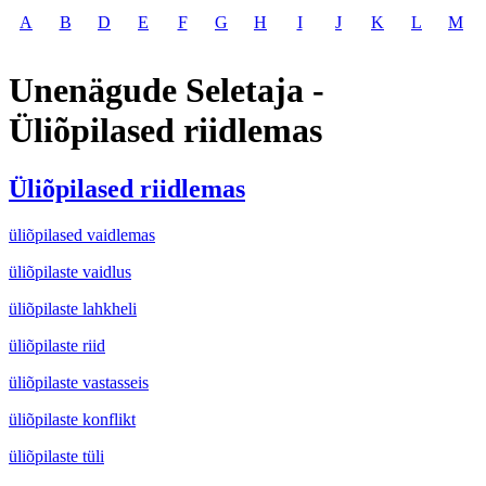
A
B
D
E
F
G
H
I
J
K
L
M
Unenägude Seletaja -
Üliõpilased riidlemas
Üliõpilased riidlemas
üliõpilased vaidlemas
üliõpilaste vaidlus
üliõpilaste lahkheli
üliõpilaste riid
üliõpilaste vastasseis
üliõpilaste konflikt
üliõpilaste tüli