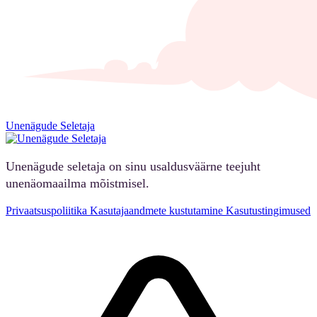
Unenägude Seletaja
Unenägude seletaja on sinu usaldusväärne teejuht
unenäomaailma mõistmisel.
Privaatsuspoliitika
Kasutajaandmete kustutamine
Kasutustingimused