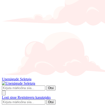
Unenägude Seletaja
Otsi
Logi sisse
Registreeru kasutajaks
Otsi