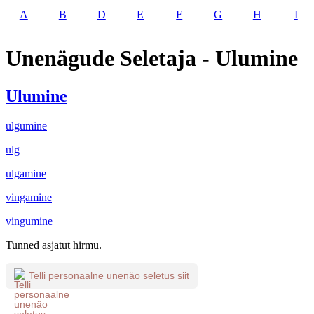
A
B
D
E
F
G
H
I
Unenägude Seletaja - Ulumine
Ulumine
ulgumine
ulg
ulgamine
vingamine
vingumine
Tunned asjatut hirmu.
Telli personaalne unenäo seletus siit