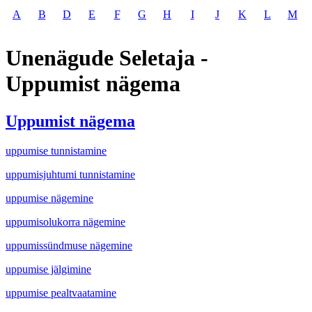
A
B
D
E
F
G
H
I
J
K
L
M
Unenägude Seletaja -
Uppumist nägema
Uppumist nägema
uppumise tunnistamine
uppumisjuhtumi tunnistamine
uppumise nägemine
uppumisolukorra nägemine
uppumissündmuse nägemine
uppumise jälgimine
uppumise pealtvaatamine