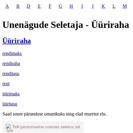
A
B
D
E
F
G
H
I
J
K
L
M
Unenägude Seletaja - Üüriraha
Üüriraha
rendimaks
rendiraha
renditasu
rent
üürimaks
üüritasu
Saad suure päranduse omanikuks ning elad muretut elu.
Telli personaalne unenäo seletus siit