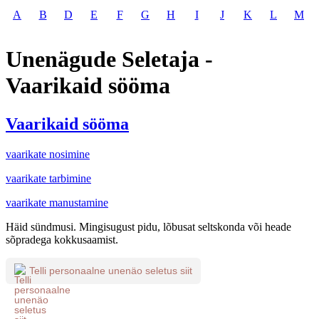
A
B
D
E
F
G
H
I
J
K
L
M
Unenägude Seletaja -
Vaarikaid sööma
Vaarikaid sööma
vaarikate nosimine
vaarikate tarbimine
vaarikate manustamine
Häid sündmusi. Mingisugust pidu, lõbusat seltskonda või heade
sõpradega kokkusaamist.
Telli personaalne unenäo seletus siit