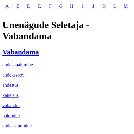
A
B
D
E
F
G
H
I
J
K
L
M
Unenägude Seletaja -
Vabandama
Vabandama
andekspalumine
andekssoov
andestus
kahetsus
vabandus
palumine
andeksandmine