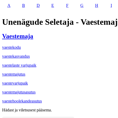
A
B
D
E
F
G
H
I
Unenägude Seletaja - Vaestema
Vaestemaja
vaestekodu
vaestekasvandus
vaestelaste varjupaik
vaestemajutus
vaestevarjupaik
vaestemajutusasutus
vaestehoolekandeasutus
Hädast ja viletsusest pääsema.