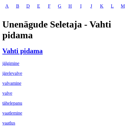
A
B
D
E
F
G
H
I
J
K
L
M
Unenägude Seletaja - Vahti
pidama
Vahti pidama
jälgimine
järelevalve
valvamine
valve
tähelepanu
vaatlemine
vaatlus