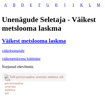
A
B
D
E
F
G
H
I
J
K
L
M
Unenägude Seletaja - Väikest
metslooma laskma
Väikest metslooma laskma
väikeloomajaht
väikemetslooma küttimine
Nurjunud ettevõtmist.
Telli personaalne unenäo seletus siit