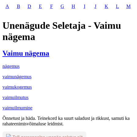
A
B
D
E
F
G
H
I
J
K
L
M
Unenägude Seletaja - Vaimu
nägema
Vaimu nägema
nägemus
vaimunägemus
vaimukogemus
vaimuilmutus
vaimuilmumine
Õnnetust ja häda. Teinekord ka suurt saladust ja rikkust, samuti ka
rahateenimisvõimaluse leidmist.