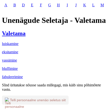
A
B
D
E
F
G
H
I
J
K
L
M
Unenägude Seletaja - Valetama
Valetama
luiskamine
eksitamine
vassimine
bluffimine
fabuleerimine
SInd üritatakse nõusse saada millegagi, mis käib sinu põhimõtete
vastu.
Telli personaalne unenäo seletus siit