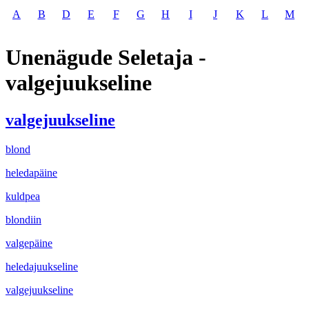
A
B
D
E
F
G
H
I
J
K
L
M
Unenägude Seletaja -
valgejuukseline
valgejuukseline
blond
heledapäine
kuldpea
blondiin
valgepäine
heledajuukseline
valgejuukseline