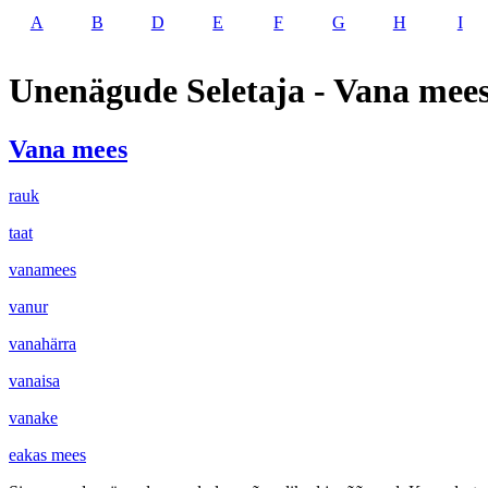
A
B
D
E
F
G
H
I
Unenägude Seletaja - Vana mee
Vana mees
rauk
taat
vanamees
vanur
vanahärra
vanaisa
vanake
eakas mees