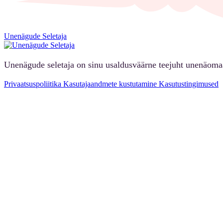
Unenägude Seletaja
Unenägude seletaja on sinu usaldusväärne teejuht unenäoma
Privaatsuspoliitika
Kasutajaandmete kustutamine
Kasutustingimused