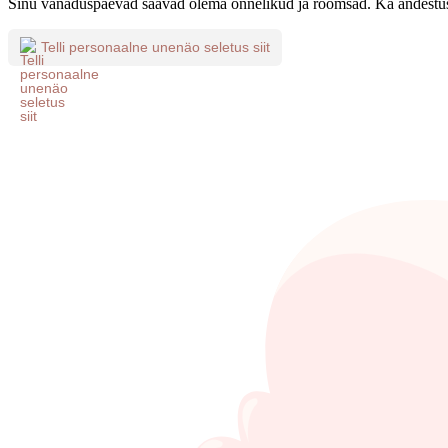
Sinu vanaduspäevad saavad olema õnnelikud ja rõõmsad. Ka andestus 
Telli personaalne unenäo seletus siit