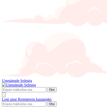
Unenägude Seletaja
Otsi
Logi sisse
Registreeru kasutajaks
Otsi