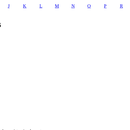
J
K
L
M
N
O
P
R
s