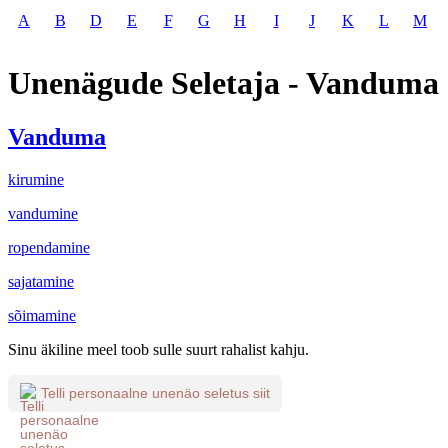
A
B
D
E
F
G
H
I
J
K
L
M
Unenägude Seletaja - Vanduma
Vanduma
kirumine
vandumine
ropendamine
sajatamine
sõimamine
Sinu äkiline meel toob sulle suurt rahalist kahju.
Telli personaalne unenäo seletus siit