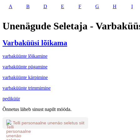
A
B
D
E
F
G
H
I
Unenägude Seletaja - Varbaküü
Varbaküüsi lõikama
varbaküünte lõikamine
varbaküünte pügamine
varbaküünte kärpimine
varbaküünte trimmimine
pediküür
Õnnetus läheb sinust napilt mööda.
Telli personaalne unenäo seletus siit