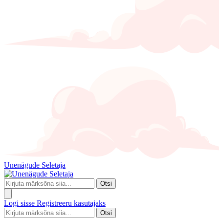
Unenägude Seletaja
Otsi
Logi sisse
Registreeru kasutajaks
Otsi