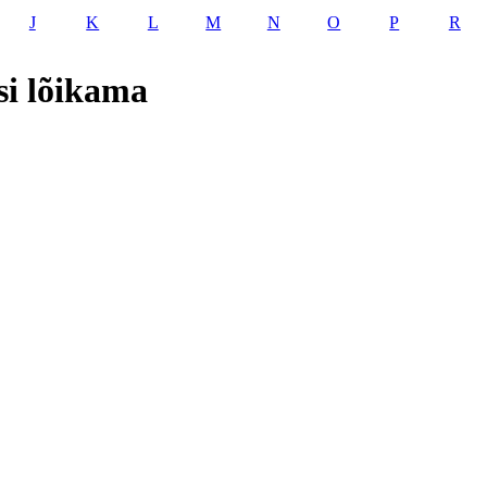
J
K
L
M
N
O
P
R
si lõikama