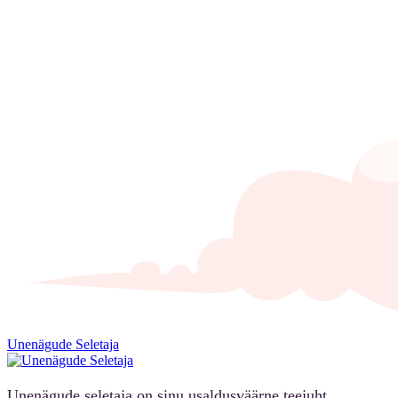
Unenägude Seletaja
Unenägude seletaja on sinu usaldusväärne teejuht