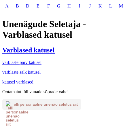
A
B
D
E
F
G
H
I
J
K
L
M
Unenägude Seletaja -
Varblased katusel
Varblased katusel
varblaste parv katusel
varblaste salk katusel
katusel varblased
Ootamatut tüli vanade sõprade vahel.
Telli personaalne unenäo seletus siit