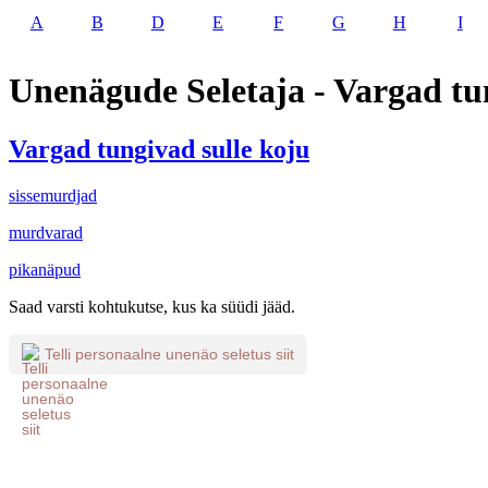
A
B
D
E
F
G
H
I
Unenägude Seletaja - Vargad tu
Vargad tungivad sulle koju
sissemurdjad
murdvarad
pikanäpud
Saad varsti kohtukutse, kus ka süüdi jääd.
Telli personaalne unenäo seletus siit