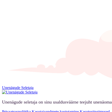
Unenägude Seletaja
Unenägude seletaja on sinu usaldusväärne teejuht unenäoma
Privaatsuspoliitika
Kasutajaandmete kustutamine
Kasutustingimused