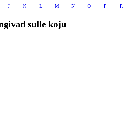
J
K
L
M
N
O
P
R
ngivad sulle koju