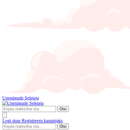
Unenägude Seletaja
Otsi
Logi sisse
Registreeru kasutajaks
Otsi